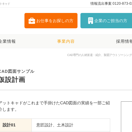
情報流出事案 0120-873-0
トキャド
お仕事を
お探しの方
企業の
ご担当の方
企業情報
事業内容
採用情
CAD専門の人材派遣・紹介、製図アウトソーシングは
CAD図面サンプル
仮設計画
アットキャドがこれまで手掛けたCAD図面の実績を一部ご紹
介します。
設計01
意匠設計、土木設計