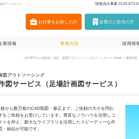
情報流出事案 0120-873-0
会社アットキャド
お仕事を
お探しの方
企業の
ご担当の方
企業情報
事業内容
採用情
CAD専門の人材派遣・紹介、製図アウトソーシングはアットキャド HOME
事業内容
製図アウトソーシング
作図サービス（足場計画図サービス）
1枚から数万枚のCAD製図・修正まで、ご依頼の大小を問わ
ずをご依頼をお受けしています。豊富なノウハウを活用しコ
ストを抑え、膨大なライブラリを活用したスピーディーな作
図・納品が可能です。